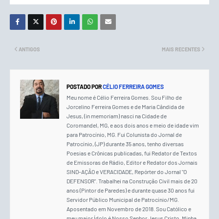
ANTIGOS
MAIS RECENTES
POSTADO POR
CÉLIO FERREIRA GOMES
Meu nome é Célio Ferreira Gomes. Sou Filho de
Jorcelino Ferreira Gomes e de Maria Cândida de
Jesus, (in memoriam) nasci na Cidade de
Coromandel, MG, e aos dois anos e meio de idade vim
para Patrocínio, MG. Fui Colunista do Jornal de
Patrocínio, (JP) durante 35 anos, tenho diversas
Poesias e Crônicas publicadas, fui Redator de Textos
de Emissoras de Rádio, Editor e Redator dos Jornais
SIND-AÇÃO e VERACIDADE, Repórter do Jornal "O
DEFENSOR". Trabalhei na Construção Civil mais de 20
anos (Pintor de Paredes) e durante quase 30 anos fui
Servidor Público Municipal de Patrocínio/MG.
Aposentado em Novembro de 2018. Sou Católico e
meu maior Ídolo é Nosso Senhor Jesus Cristo. Minha